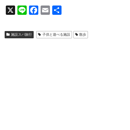
X
Li
F
E
共
n
a
m
有
e
c
ail
施設スパ旅行
子供と遊べる施設
散歩
e
b
o
o
k