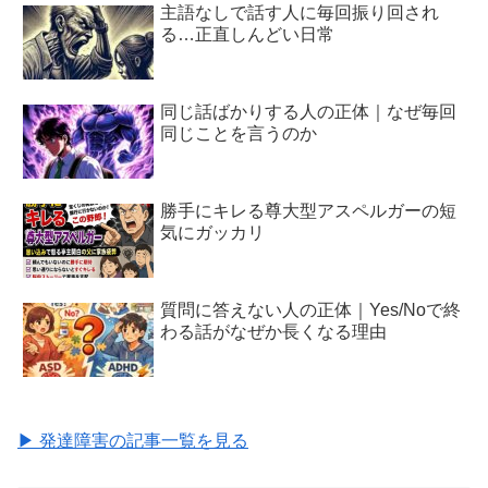
主語なしで話す人に毎回振り回され
る…正直しんどい日常
同じ話ばかりする人の正体｜なぜ毎回
同じことを言うのか
勝手にキレる尊大型アスペルガーの短
気にガッカリ
質問に答えない人の正体｜Yes/Noで終
わる話がなぜか長くなる理由
▶ 発達障害の記事一覧を見る