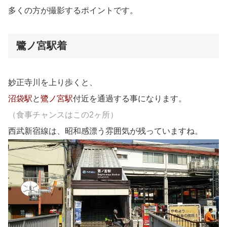
多くの方が撮影するポイントです。
鷺ノ宮駅着
妙正寺川を上り歩くと、
沼袋駅
と
鷺ノ宮駅
付近を通過する事になります。
（食事チャンスはこの2ヶ所）
西武新宿線は、昭和感漂う雰囲気が残っていますね。