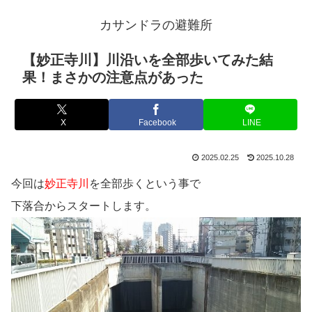
カサンドラの避難所
【妙正寺川】川沿いを全部歩いてみた結
果！まさかの注意点があった
X
Facebook
LINE
2025.02.25
2025.10.28
今回は
妙正寺川
を全部歩くという事で
下落合からスタートします。