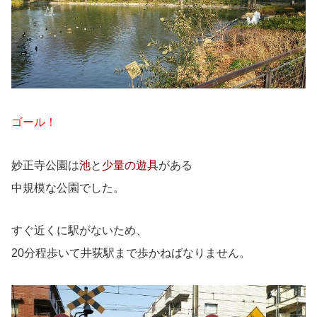
ゴール！
妙正寺公園は
池
と
少量の遊具
がある
中規模な公園でした。
すぐ近くに駅がないため、
20分程歩いて井荻駅まで歩かねばなりません。