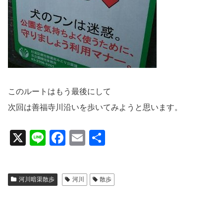
このルートはもう最後にして
次回は善福寺川沿いを歩いてみようと思います。
X
Li
F
E
共
n
a
m
有
e
c
ail
河川暗渠散歩
河川
散歩
e
b
o