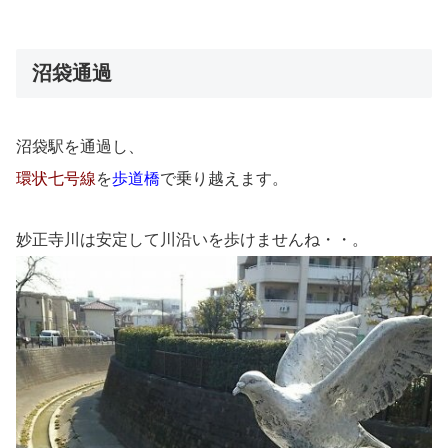
沼袋通過
沼袋駅を通過し、
環状七号線
を
歩道橋
で乗り越えます。
妙正寺川は安定して川沿いを歩けませんね・・。