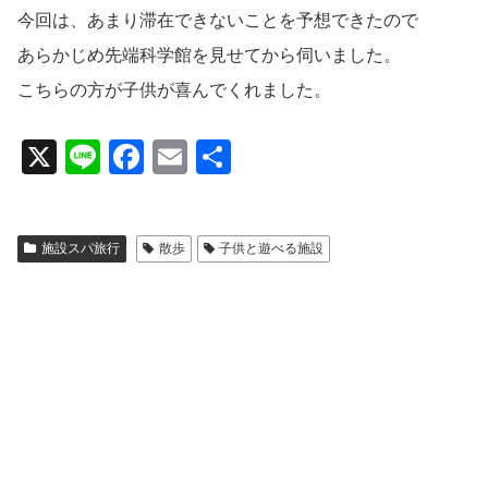
今回は、あまり滞在できないことを予想できたので
あらかじめ先端科学館を見せてから伺いました。
こちらの方が子供が喜んでくれました。
X
Li
F
E
共
n
a
m
有
e
c
ail
施設スパ旅行
散歩
子供と遊べる施設
e
b
o
o
k