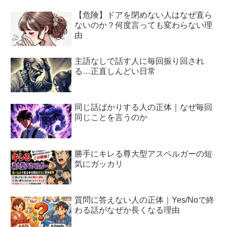
【危険】ドアを閉めない人はなぜ直ら
ないのか？何度言っても変わらない理
由
主語なしで話す人に毎回振り回され
る…正直しんどい日常
同じ話ばかりする人の正体｜なぜ毎回
同じことを言うのか
勝手にキレる尊大型アスペルガーの短
気にガッカリ
質問に答えない人の正体｜Yes/Noで終
わる話がなぜか長くなる理由