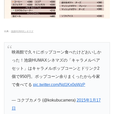
出典：
池袋HUMAXシネマズ
映画館で久々にポップコーン食べたけどおいしか
った！池袋HUMAXシネマズの「キャラメルペア
セット」はキャラメルポップコーンとドリンク2
個で950円。ポップコーン余りまくったから今家
で食べてる
pic.twitter.com/Nd1Kx0qWzP
— コクブカメラ (@kokubucamera)
2015年1月17
日