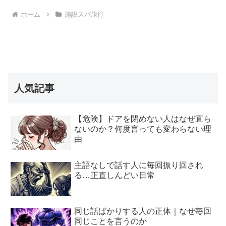
ホーム
施設スパ旅行
人気記事
【危険】ドアを閉めない人はなぜ直ら
ないのか？何度言っても変わらない理
由
主語なしで話す人に毎回振り回され
る…正直しんどい日常
同じ話ばかりする人の正体｜なぜ毎回
同じことを言うのか