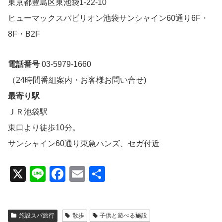
東京都豊島区東池袋1-22-10
ヒューマックスパビリオン池袋サンシャイン60通り6F・
8F・B2F
電話番号
03-5979-1660
（24時間番組案内・お客様お問い合せ)
最寄り駅
ＪＲ池袋駅
東口より徒歩10分。
サンシャイン60通り東急ハンズ、セガ付近
X
Li
F
E
共
n
a
m
有
e
c
ail
施設スパ旅行
散歩
子供と遊べる施設
e