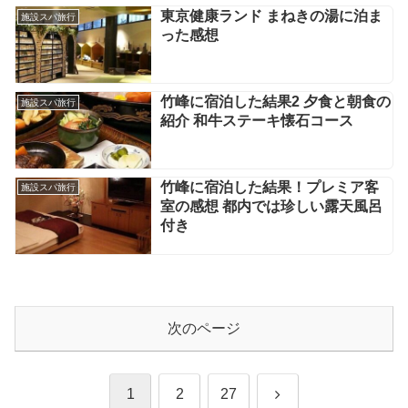
東京健康ランド まねきの湯に泊ま
施設スパ旅行
った感想
竹峰に宿泊した結果2 夕食と朝食の
施設スパ旅行
紹介 和牛ステーキ懐石コース
竹峰に宿泊した結果！プレミア客
施設スパ旅行
室の感想 都内では珍しい露天風呂
付き
次のページ
次
1
2
27