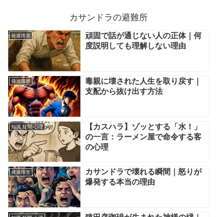
カサンドラの避難所
頑固で話が通じない人の正体｜何
発達障害
度説明しても理解しない理由
毒親に壊された人生を取り戻す｜
発達障害
支配から抜け出す方法
【カスハラ】ゾッとする「水！」
知識 疑問 心理
の一言：ラーメン屋で命令する客
の心理
カサンドラで壊れる瞬間｜怒りが
発達障害
爆発する本当の理由