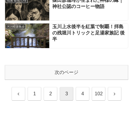
猿田彦珈琲が生まれた神様の縁｜
知識 疑問 心理
神社公認のコーヒー物語
玉川上水後半を紅葉で制覇！拝島
河川暗渠散歩
の残堀川トリックと足湯家族記 後
半
次のページ
前
次
1
2
3
4
102
へ
へ