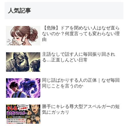
人気記事
【危険】ドアを閉めない人はなぜ直ら
ないのか？何度言っても変わらない理
由
主語なしで話す人に毎回振り回され
る…正直しんどい日常
同じ話ばかりする人の正体｜なぜ毎回
同じことを言うのか
勝手にキレる尊大型アスペルガーの短
気にガッカリ