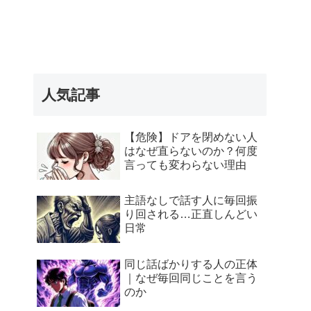
人気記事
【危険】ドアを閉めない人
はなぜ直らないのか？何度
言っても変わらない理由
主語なしで話す人に毎回振
り回される…正直しんどい
日常
同じ話ばかりする人の正体
｜なぜ毎回同じことを言う
のか